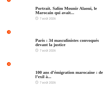
2
ACCUEIL
Portrait. Salim Mounir Alaoui, le
Marocain qui avait...
7 août 2026
3
ACCUEIL
Paris : 34 masculinistes convoqués
devant la justice
7 août 2026
4
ACCUEIL
100 ans d’émigration marocaine : de
l’exil à...
7 août 2026