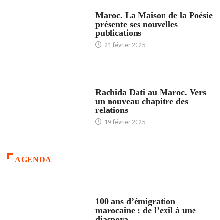
ACCUEIL
Maroc. La Maison de la Poésie
présente ses nouvelles
publications
21 février 2025
24 HEURES AVEC
Rachida Dati au Maroc. Vers
un nouveau chapitre des
relations
19 février 2025
AGENDA
ACCUEIL
100 ans d’émigration
marocaine : de l’exil à une
diaspora