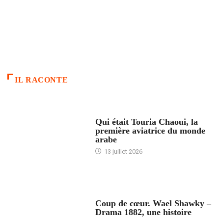
IL RACONTE
ARTICLES CULTURE
Qui était Touria Chaoui, la
première aviatrice du monde
arabe
13 juillet 2026
ACCUEIL
Coup de cœur. Wael Shawky –
Drama 1882, une histoire