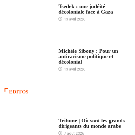
FRANCE
Tsedek : une judéité
décoloniale face à Gaza
13 avril 2026
FEMMES
Michèle Sibony : Pour un
antiracisme politique et
décolonial
13 avril 2026
EDITOS
ACCUEIL
Tribune | Où sont les grands
dirigeants du monde arabe
7 août 2026