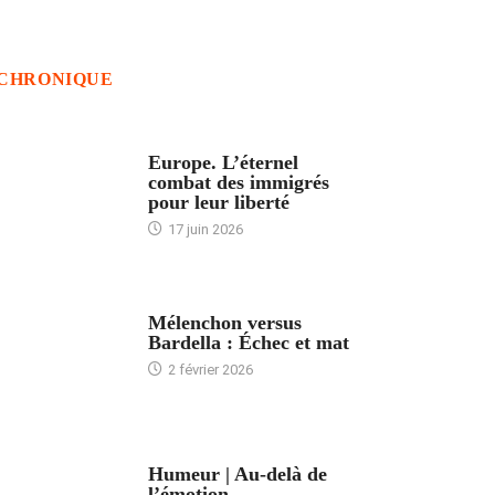
CHRONIQUE
ACCUEIL
Europe. L’éternel
combat des immigrés
pour leur liberté
17 juin 2026
ACCUEIL
Mélenchon versus
Bardella : Échec et mat
2 février 2026
ACCUEIL
Humeur | Au-delà de
l’émotion