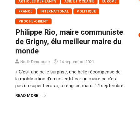
ARTICLES DÉFILANTS
ASIE ET OCÉANIE
EUROPE
FRANCE
INTERNATIONAL
POLITIQUE
PROCHE-ORIENT
Philippe Rio, maire communiste
de Grigny, élu meilleur maire du
monde
Nadir Dendoune
14 septembre 2021
« C’est une belle surprise, une belle récompense de
la mobilisation d’un collectif car un maire ce n’est
pas un super héros », a réagi ce mardi 14 septembre
READ MORE