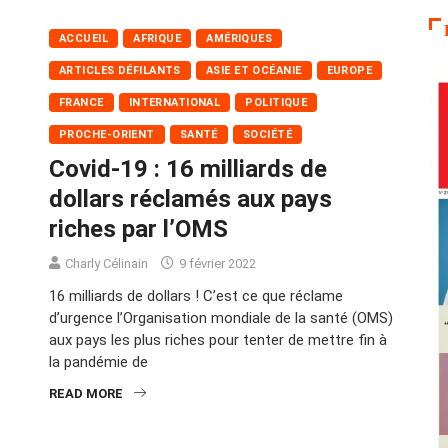
ACCUEIL
AFRIQUE
AMÉRIQUES
ARTICLES DÉFILANTS
ASIE ET OCÉANIE
EUROPE
FRANCE
INTERNATIONAL
POLITIQUE
PROCHE-ORIENT
SANTÉ
SOCIÉTÉ
Covid-19 : 16 milliards de
dollars réclamés aux pays
riches par l’OMS
Charly Célinain
9 février 2022
16 milliards de dollars ! C’est ce que réclame
d’urgence l’Organisation mondiale de la santé (OMS)
aux pays les plus riches pour tenter de mettre fin à
la pandémie de
READ MORE