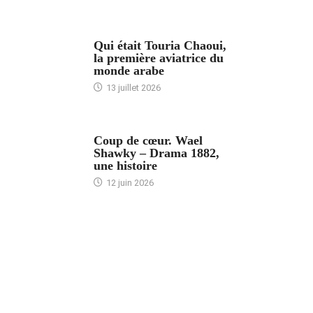
ARTICLES CULTURE
Qui était Touria Chaoui,
la première aviatrice du
monde arabe
13 juillet 2026
ACCUEIL
Coup de cœur. Wael
Shawky – Drama 1882,
une histoire
12 juin 2026