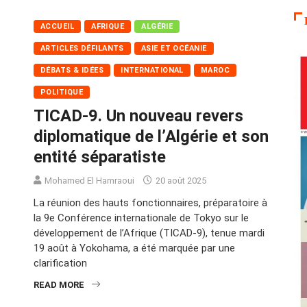
ACCUEIL
AFRIQUE
ALGÉRIE
ARTICLES DÉFILANTS
ASIE ET OCÉANIE
DÉBATS & IDÉES
INTERNATIONAL
MAROC
POLITIQUE
TICAD-9. Un nouveau revers
diplomatique de l’Algérie et son
entité séparatiste
Mohamed El Hamraoui
20 août 2025
La réunion des hauts fonctionnaires, préparatoire à
la 9e Conférence internationale de Tokyo sur le
développement de l’Afrique (TICAD-9), tenue mardi
19 août à Yokohama, a été marquée par une
clarification
READ MORE