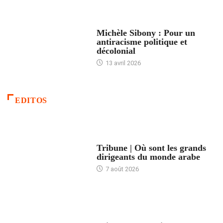
FEMMES
Michèle Sibony : Pour un
antiracisme politique et
décolonial
13 avril 2026
EDITOS
ACCUEIL
Tribune | Où sont les grands
dirigeants du monde arabe
7 août 2026
ACCUEIL