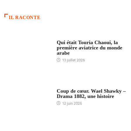
IL RACONTE
ARTICLES CULTURE
Qui était Touria Chaoui, la
première aviatrice du monde
arabe
13 juillet 2026
ACCUEIL
Coup de cœur. Wael Shawky –
Drama 1882, une histoire
12 juin 2026