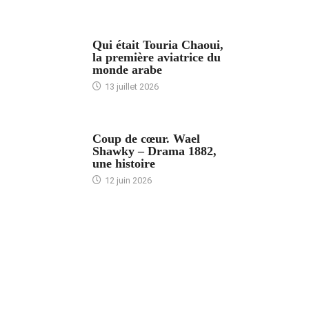
ARTICLES CULTURE
Qui était Touria Chaoui,
la première aviatrice du
monde arabe
13 juillet 2026
ACCUEIL
Coup de cœur. Wael
Shawky – Drama 1882,
une histoire
12 juin 2026