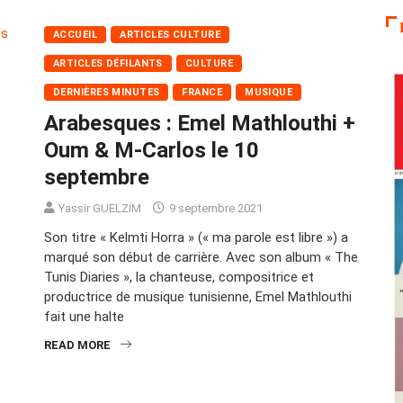
ACCUEIL
ARTICLES CULTURE
ARTICLES DÉFILANTS
CULTURE
DERNIÈRES MINUTES
FRANCE
MUSIQUE
Arabesques : Emel Mathlouthi +
Oum & M-Carlos le 10
septembre
Yassir GUELZIM
9 septembre 2021
Son titre « Kelmti Horra » (« ma parole est libre ») a
marqué son début de carrière. Avec son album « The
Tunis Diaries », la chanteuse, compositrice et
productrice de musique tunisienne, Emel Mathlouthi
fait une halte
READ MORE