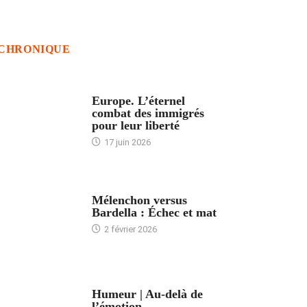
CHRONIQUE
ACCUEIL
Europe. L’éternel
combat des immigrés
pour leur liberté
17 juin 2026
ACCUEIL
Mélenchon versus
Bardella : Échec et mat
2 février 2026
ACCUEIL
Humeur | Au-delà de
l’émotion