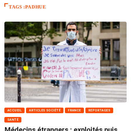
TAGS :PADHUE
ACCUEIL
ARTICLES SOCIÉTÉ
FRANCE
REPORTAGES
SANTÉ
Médecins étrangers : exploités puis