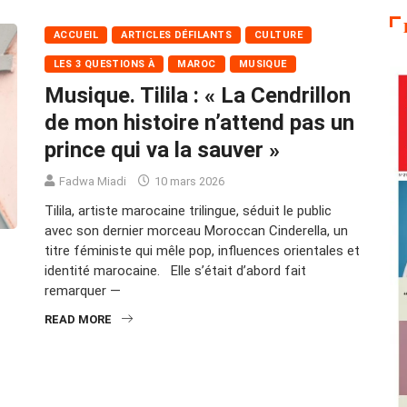
ACCUEIL
ARTICLES DÉFILANTS
CULTURE
LES 3 QUESTIONS À
MAROC
MUSIQUE
Musique. Tilila : « La Cendrillon
de mon histoire n’attend pas un
prince qui va la sauver »
Fadwa Miadi
10 mars 2026
Tilila, artiste marocaine trilingue, séduit le public
avec son dernier morceau Moroccan Cinderella, un
titre féministe qui mêle pop, influences orientales et
identité marocaine. Elle s’était d’abord fait
remarquer —
READ MORE