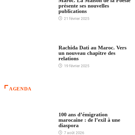
Maroc. La Maison de la Poésie
présente ses nouvelles
publications
21 février 2025
24 HEURES AVEC
Rachida Dati au Maroc. Vers
un nouveau chapitre des
relations
19 février 2025
AGENDA
ACCUEIL
100 ans d’émigration
marocaine : de l’exil à une
diaspora
7 août 2026