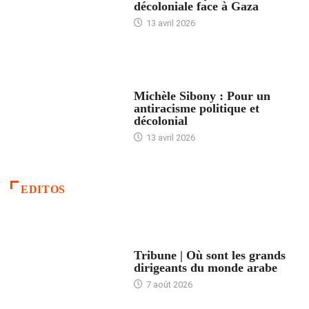
décoloniale face à Gaza
13 avril 2026
FEMMES
Michèle Sibony : Pour un
antiracisme politique et
décolonial
13 avril 2026
EDITOS
ACCUEIL
Tribune | Où sont les grands
dirigeants du monde arabe
7 août 2026