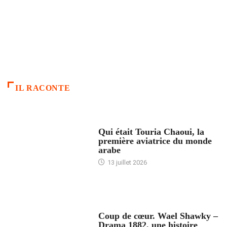
IL RACONTE
ARTICLES CULTURE
Qui était Touria Chaoui, la
première aviatrice du monde
arabe
13 juillet 2026
ACCUEIL
Coup de cœur. Wael Shawky –
Drama 1882, une histoire