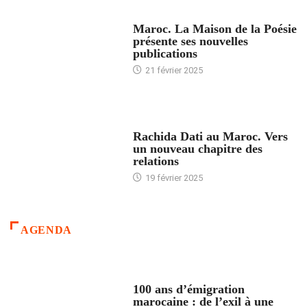
ACCUEIL
Maroc. La Maison de la Poésie
présente ses nouvelles
publications
21 février 2025
24 HEURES AVEC
Rachida Dati au Maroc. Vers
un nouveau chapitre des
relations
19 février 2025
AGENDA
ACCUEIL
100 ans d’émigration
marocaine : de l’exil à une