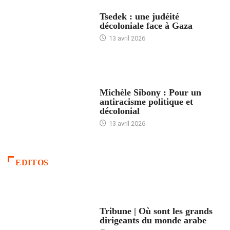
FRANCE
Tsedek : une judéité
décoloniale face à Gaza
13 avril 2026
FEMMES
Michèle Sibony : Pour un
antiracisme politique et
décolonial
13 avril 2026
EDITOS
ACCUEIL
Tribune | Où sont les grands
dirigeants du monde arabe