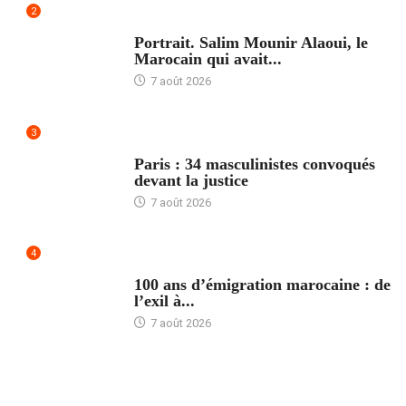
2
ACCUEIL
Portrait. Salim Mounir Alaoui, le
Marocain qui avait...
7 août 2026
3
ACCUEIL
Paris : 34 masculinistes convoqués
devant la justice
7 août 2026
4
ACCUEIL
100 ans d’émigration marocaine : de
l’exil à...
7 août 2026