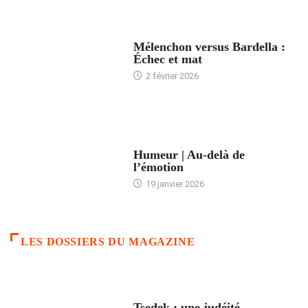
ACCUEIL
Mélenchon versus Bardella :
Échec et mat
2 février 2026
ACCUEIL
Humeur | Au-delà de
l’émotion
19 janvier 2026
LES DOSSIERS DU MAGAZINE
FRANCE
Tsedek : une judéité