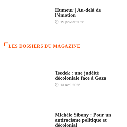
ACCUEIL
Humeur | Au-delà de
l’émotion
19 janvier 2026
LES DOSSIERS DU MAGAZINE
FRANCE
Tsedek : une judéité
décoloniale face à Gaza
13 avril 2026
FEMMES
Michèle Sibony : Pour un
antiracisme politique et
décolonial