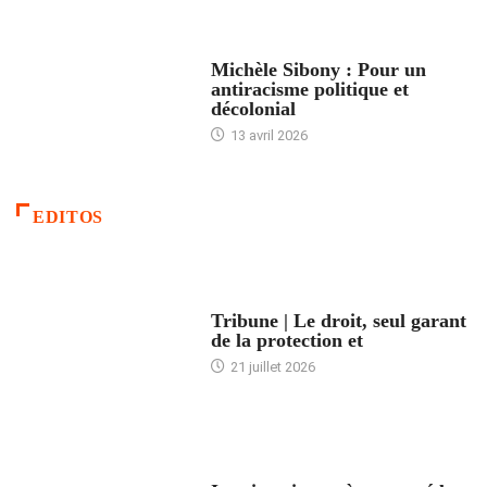
FEMMES
Michèle Sibony : Pour un
antiracisme politique et
décolonial
13 avril 2026
EDITOS
ACCUEIL
Tribune | Le droit, seul garant
de la protection et
21 juillet 2026
ARTICLES DÉFILANTS