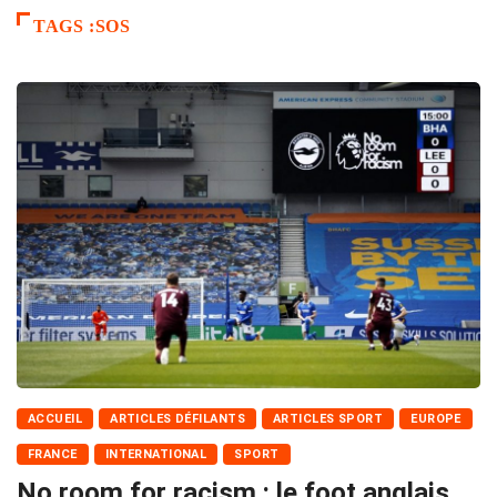
TAGS :SOS
ACCUEIL
ARTICLES DÉFILANTS
ARTICLES SPORT
EUROPE
FRANCE
INTERNATIONAL
SPORT
No room for racism : le foot anglais