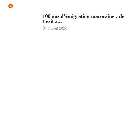
4
ACCUEIL
100 ans d’émigration marocaine : de
l’exil à...
7 août 2026