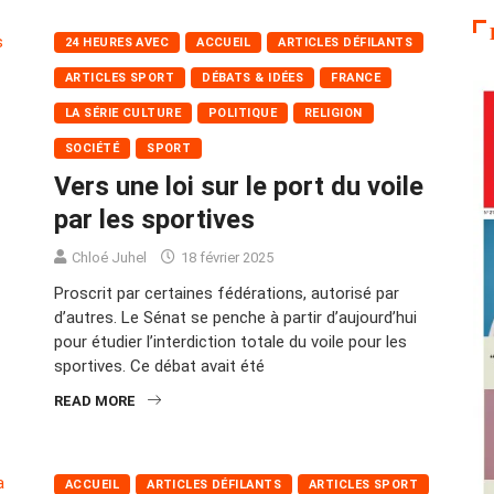
24 HEURES AVEC
ACCUEIL
ARTICLES DÉFILANTS
ARTICLES SPORT
DÉBATS & IDÉES
FRANCE
LA SÉRIE CULTURE
POLITIQUE
RELIGION
SOCIÉTÉ
SPORT
Vers une loi sur le port du voile
par les sportives
Chloé Juhel
18 février 2025
Proscrit par certaines fédérations, autorisé par
d’autres. Le Sénat se penche à partir d’aujourd’hui
pour étudier l’interdiction totale du voile pour les
sportives. Ce débat avait été
READ MORE
ACCUEIL
ARTICLES DÉFILANTS
ARTICLES SPORT