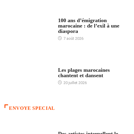
ACCUEIL
100 ans d’émigration
marocaine : de l’exil à une
diaspora
7 août 2026
ACCUEIL
Les plages marocaines
chantent et dansent
20 juillet 2026
ENVOYE SPECIAL
ACCUEIL
Des artistes interpellent le