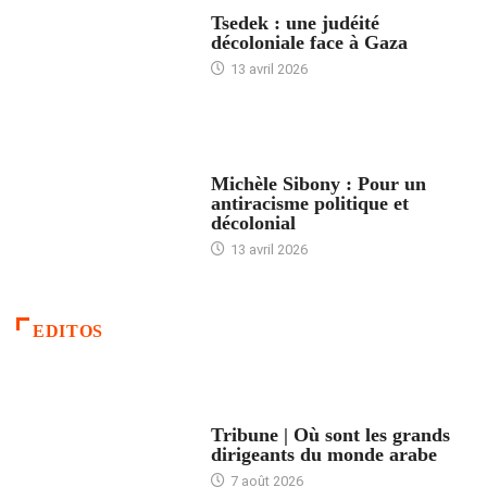
FRANCE
Tsedek : une judéité
décoloniale face à Gaza
13 avril 2026
FEMMES
Michèle Sibony : Pour un
antiracisme politique et
décolonial
13 avril 2026
EDITOS
ACCUEIL
Tribune | Où sont les grands
dirigeants du monde arabe
7 août 2026