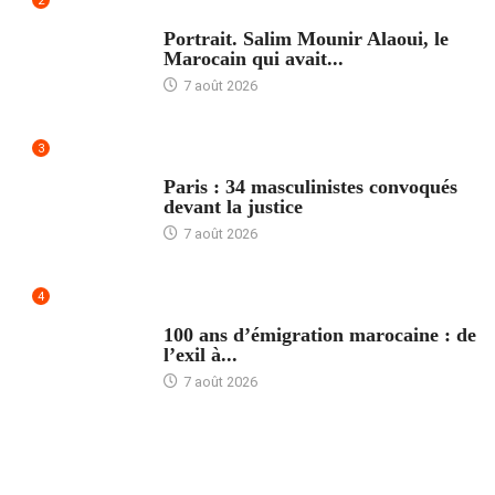
2
ACCUEIL
Portrait. Salim Mounir Alaoui, le
Marocain qui avait...
7 août 2026
3
ACCUEIL
Paris : 34 masculinistes convoqués
devant la justice
7 août 2026
4
ACCUEIL
100 ans d’émigration marocaine : de
l’exil à...
7 août 2026