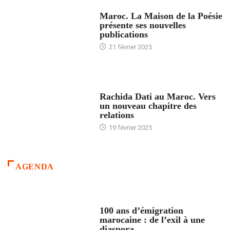
ACCUEIL
Maroc. La Maison de la Poésie
présente ses nouvelles
publications
21 février 2025
24 HEURES AVEC
Rachida Dati au Maroc. Vers
un nouveau chapitre des
relations
19 février 2025
AGENDA
ACCUEIL
100 ans d’émigration
marocaine : de l’exil à une
diaspora