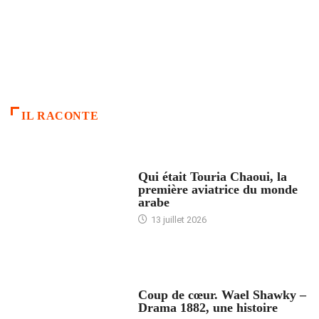
IL RACONTE
ARTICLES CULTURE
Qui était Touria Chaoui, la
première aviatrice du monde
arabe
13 juillet 2026
ACCUEIL
Coup de cœur. Wael Shawky –
Drama 1882, une histoire