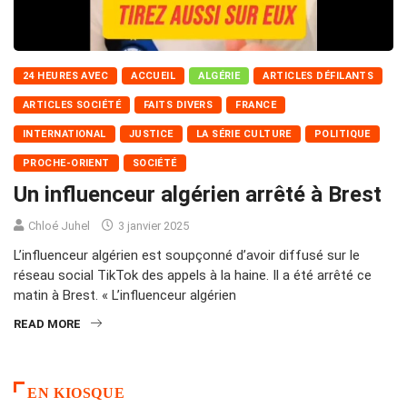
24 HEURES AVEC
ACCUEIL
ALGÉRIE
ARTICLES DÉFILANTS
ARTICLES SOCIÉTÉ
FAITS DIVERS
FRANCE
INTERNATIONAL
JUSTICE
LA SÉRIE CULTURE
POLITIQUE
PROCHE-ORIENT
SOCIÉTÉ
Un influenceur algérien arrêté à Brest
Chloé Juhel
3 janvier 2025
L’influenceur algérien est soupçonné d’avoir diffusé sur le
réseau social TikTok des appels à la haine. Il a été arrêté ce
matin à Brest. « L’influenceur algérien
READ MORE
EN KIOSQUE