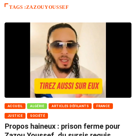
TAGS :ZAZOUYOUSSEF
ACCUEIL
ALGÉRIE
ARTICLES DÉFILANTS
FRANCE
JUSTICE
SOCIÉTÉ
Propos haineux : prison ferme pour
Zazou Youssef, du sursis requis