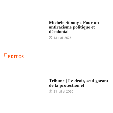
FEMMES
Michèle Sibony : Pour un
antiracisme politique et
décolonial
13 avril 2026
EDITOS
ACCUEIL
Tribune | Le droit, seul garant
de la protection et
21 juillet 2026