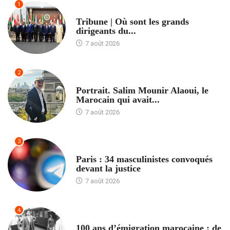
1
ACCUEIL
Tribune | Où sont les grands
dirigeants du...
7 août 2026
2
ACCUEIL
Portrait. Salim Mounir Alaoui, le
Marocain qui avait...
7 août 2026
3
ACCUEIL
Paris : 34 masculinistes convoqués
devant la justice
7 août 2026
4
ACCUEIL
100 ans d’émigration marocaine : de