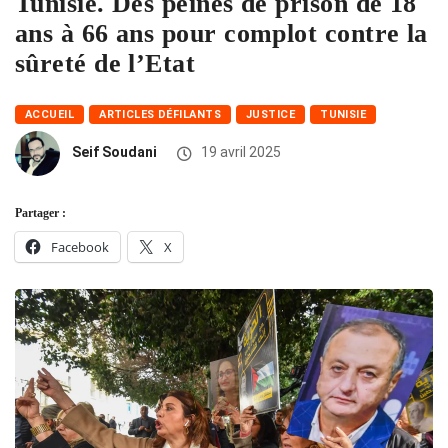
Tunisie. Des peines de prison de 18
ans à 66 ans pour complot contre la
sûreté de l’Etat
ACCUEIL
ARTICLES DÉFILANTS
JUSTICE
TUNISIE
Seif Soudani
19 avril 2025
Partager :
Facebook
X