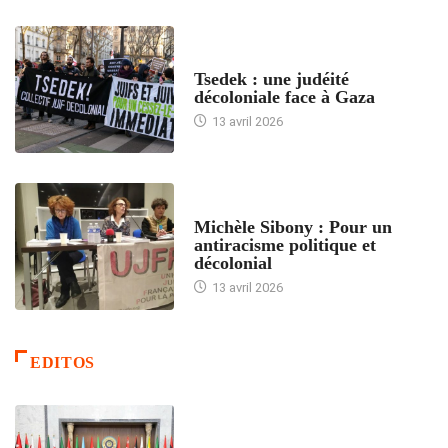
FRANCE
Tsedek : une judéité
décoloniale face à Gaza
13 avril 2026
FEMMES
Michèle Sibony : Pour un
antiracisme politique et
décolonial
13 avril 2026
EDITOS
ACCUEIL