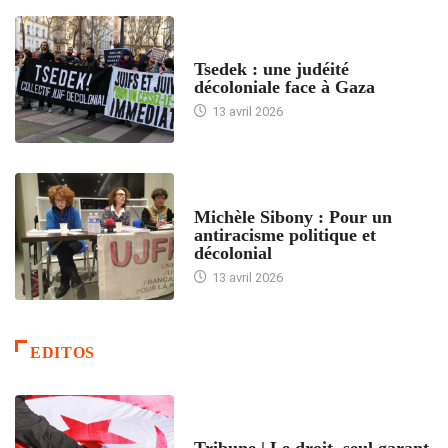
FRANCE
Tsedek : une judéité
décoloniale face à Gaza
13 avril 2026
FEMMES
Michèle Sibony : Pour un
antiracisme politique et
décolonial
13 avril 2026
EDITOS
ACCUEIL
Tribune | Le droit, seul garant