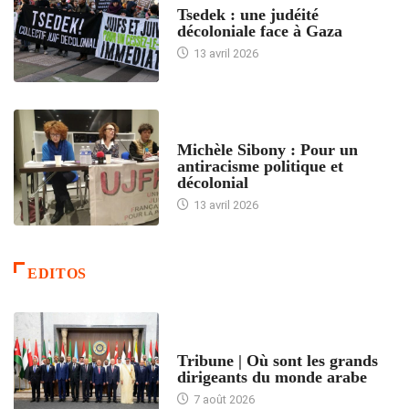
Tsedek : une judéité
décoloniale face à Gaza
13 avril 2026
FEMMES
Michèle Sibony : Pour un
antiracisme politique et
décolonial
13 avril 2026
EDITOS
ACCUEIL
Tribune | Où sont les grands
dirigeants du monde arabe
7 août 2026