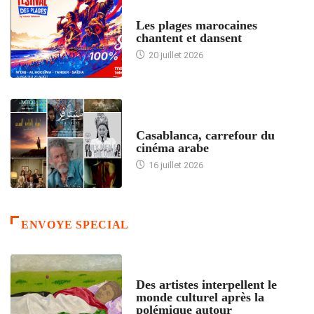
ACCUEIL
Les plages marocaines
chantent et dansent
20 juillet 2026
ACCUEIL
Casablanca, carrefour du
cinéma arabe
16 juillet 2026
ENVOYE SPECIAL
ACCUEIL
Des artistes interpellent le
monde culturel après la
polémique autour