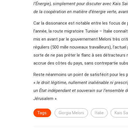
l’Énergie), simplement pour discuter avec Kaïs Saï
de la coopération en matière d’énergie verte, avant
Car la dissonance est notable entre les focus de p
l’année, la route migratoire Tunisie – Italie connaî
mis en avant par le gouvernement Meloni très crit
réguliers (500 mille nouveaux travailleurs), l’actu
sorte de ne pas prêter le flanc à ses détracteurs 
accrue des côtes du pays, sans contrepartie subst
Reste néanmoins un point de satisfécit pour les pro
«
le droit légitime, nullement inaliénable ni presc
un État indépendant et souverain sur l’ensemble de 
Jérusalem
».
Tags:
Giorgia Meloni
Italie
Kais Sa