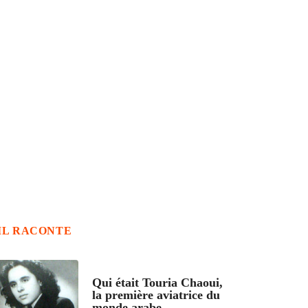
IL RACONTE
ARTICLES CULTURE
Qui était Touria Chaoui,
la première aviatrice du
monde arabe