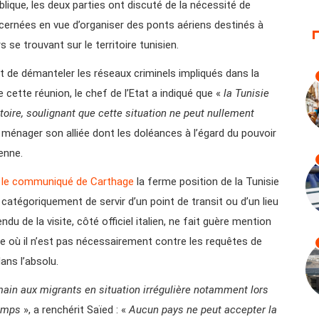
ique, les deux parties ont discuté de la nécessité de
cernées en vue d’organiser des ponts aériens destinés à
s se trouvant sur le territoire tunisien.
de démanteler les réseaux criminels impliqués dans la
e cette réunion, le chef de l’Etat a indiqué que «
la Tunisie
toire, soulignant que cette situation ne peut nullement
 ménager son alliée dont les doléances à l’égard du pouvoir
enne.
s
le communiqué de Carthage
la ferme position de la Tunisie
 catégoriquement de servir d’un point de transit ou d’un lieu
ndu de la visite, côté officiel italien, ne fait guère mention
e où il n’est pas nécessairement contre les requêtes de
dans l’absolu.
main aux migrants en situation irrégulière notamment lors
camps
», a renchérit Saïed : «
Aucun pays ne peut accepter la