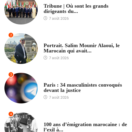
ACCUEIL
Tribune | Où sont les grands
dirigeants du...
7 août 2026
2
ACCUEIL
Portrait. Salim Mounir Alaoui, le
Marocain qui avait...
7 août 2026
3
ACCUEIL
Paris : 34 masculinistes convoqués
devant la justice
7 août 2026
4
ACCUEIL
100 ans d’émigration marocaine : de
l’exil à...