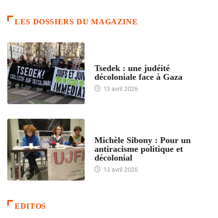
LES DOSSIERS DU MAGAZINE
FRANCE
Tsedek : une judéité
décoloniale face à Gaza
13 avril 2026
FEMMES
Michèle Sibony : Pour un
antiracisme politique et
décolonial
13 avril 2026
EDITOS