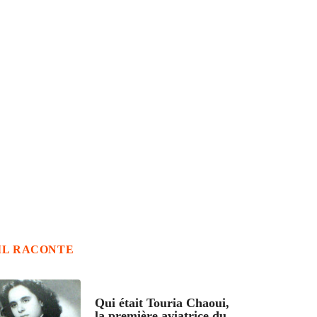
IL RACONTE
ARTICLES CULTURE
Qui était Touria Chaoui,
la première aviatrice du