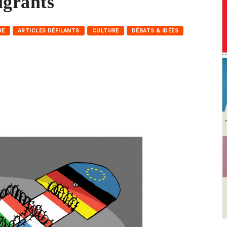
igrants
RE
ARTICLES DÉFILANTS
CULTURE
DÉBATS & IDÉES