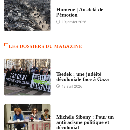
ACCUEIL
Humeur | Au-delà de
l’émotion
19 janvier 2026
LES DOSSIERS DU MAGAZINE
FRANCE
Tsedek : une judéité
décoloniale face à Gaza
13 avril 2026
FEMMES
Michèle Sibony : Pour un
antiracisme politique et
décolonial