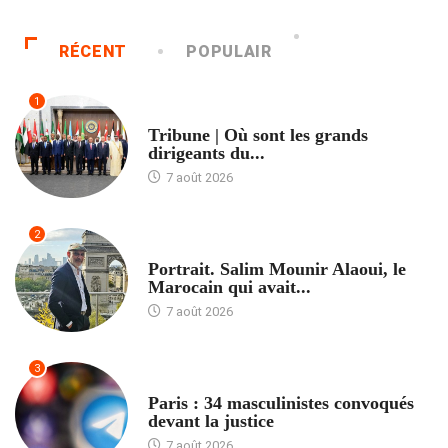
RÉCENT
POPULAIR
1
ACCUEIL
Tribune | Où sont les grands
dirigeants du...
7 août 2026
2
ACCUEIL
Portrait. Salim Mounir Alaoui, le
Marocain qui avait...
7 août 2026
3
ACCUEIL
Paris : 34 masculinistes convoqués
devant la justice
7 août 2026