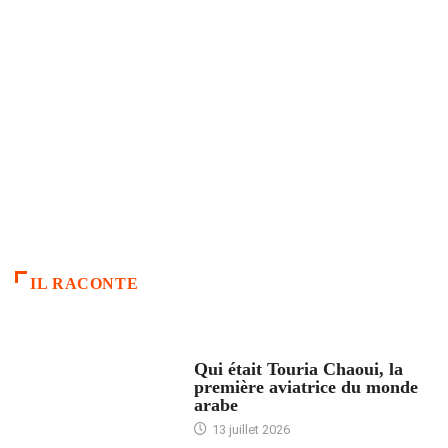
IL RACONTE
ARTICLES CULTURE
Qui était Touria Chaoui, la
première aviatrice du monde
arabe
13 juillet 2026