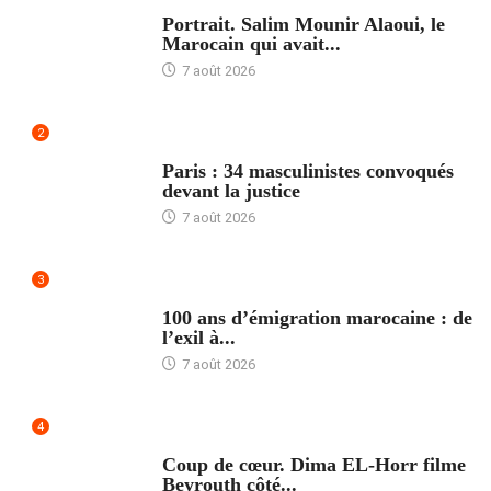
ACCUEIL
Portrait. Salim Mounir Alaoui, le
Marocain qui avait...
7 août 2026
2
ACCUEIL
Paris : 34 masculinistes convoqués
devant la justice
7 août 2026
3
ACCUEIL
100 ans d’émigration marocaine : de
l’exil à...
7 août 2026
4
ACCUEIL
Coup de cœur. Dima EL-Horr filme
Beyrouth côté...