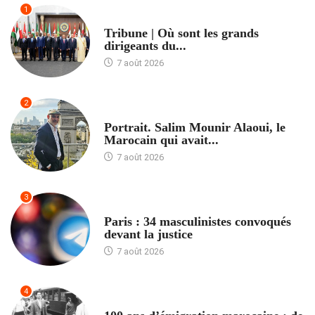
1
ACCUEIL
Tribune | Où sont les grands
dirigeants du...
7 août 2026
2
ACCUEIL
Portrait. Salim Mounir Alaoui, le
Marocain qui avait...
7 août 2026
3
ACCUEIL
Paris : 34 masculinistes convoqués
devant la justice
7 août 2026
4
ACCUEIL