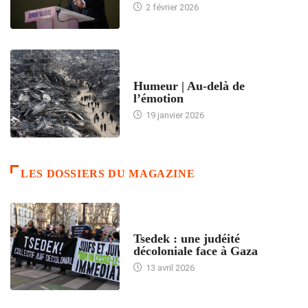
2 février 2026
ACCUEIL
Humeur | Au-delà de
l’émotion
19 janvier 2026
LES DOSSIERS DU MAGAZINE
FRANCE
Tsedek : une judéité
décoloniale face à Gaza
13 avril 2026