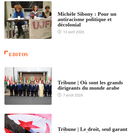
FEMMES
Michèle Sibony : Pour un
antiracisme politique et
décolonial
13 avril 2026
EDITOS
ACCUEIL
Tribune | Où sont les grands
dirigeants du monde arabe
7 août 2026
ACCUEIL
Tribune | Le droit, seul garant