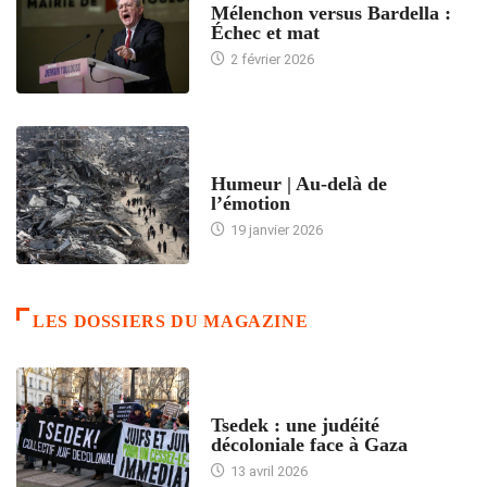
Mélenchon versus Bardella :
Échec et mat
2 février 2026
ACCUEIL
Humeur | Au-delà de
l’émotion
19 janvier 2026
LES DOSSIERS DU MAGAZINE
FRANCE
Tsedek : une judéité
décoloniale face à Gaza
13 avril 2026