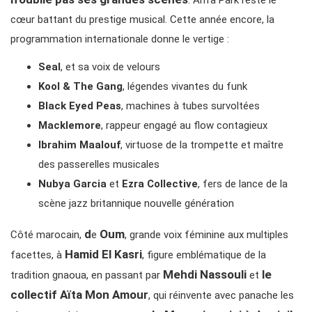
. Anfa Park reste le
cœur battant du prestige musical. Cette année encore, la
programmation internationale donne le vertige :
Seal
, et sa voix de velours
Kool & The Gang
, légendes vivantes du funk
Black Eyed Peas
, machines à tubes survoltées
Macklemore
, rappeur engagé au flow contagieux
Ibrahim Maalouf
, virtuose de la trompette et maître
des passerelles musicales
Nubya Garcia
et
Ezra Collective
, fers de lance de la
scène jazz britannique nouvelle génération
d
Oum
Côté marocain,
e
, grande voix féminine aux multiples
Hamid El Kasri
facettes, à
, figure emblématique de la
Mehdi Nassouli
le
tradition gnaoua, en passant par
et
collectif Aïta Mon Amour
, qui réinvente avec panache les