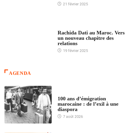
21 février 2025
24 HEURES AVEC
Rachida Dati au Maroc. Vers
un nouveau chapitre des
relations
19 février 2025
AGENDA
ACCUEIL
100 ans d’émigration
marocaine : de l’exil à une
diaspora
7 août 2026