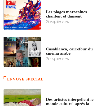
ACCUEIL
Les plages marocaines
chantent et dansent
20 juillet 2026
ACCUEIL
Casablanca, carrefour du
cinéma arabe
16 juillet 2026
ENVOYE SPECIAL
ACCUEIL
Des artistes interpellent le
monde culturel après la