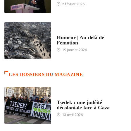
2 février 2026
ACCUEIL
Humeur | Au-delà de
l’émotion
19 janvier 2026
LES DOSSIERS DU MAGAZINE
FRANCE
Tsedek : une judéité
décoloniale face à Gaza
13 avril 2026