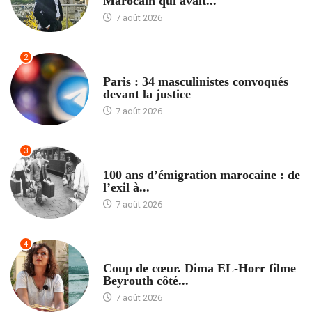
Marocain qui avait...
7 août 2026
2
ACCUEIL
Paris : 34 masculinistes convoqués
devant la justice
7 août 2026
3
ACCUEIL
100 ans d’émigration marocaine : de
l’exil à...
7 août 2026
4
ACCUEIL
Coup de cœur. Dima EL-Horr filme
Beyrouth côté...
7 août 2026