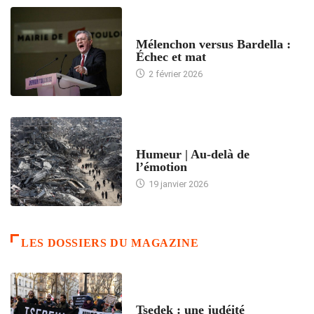
ACCUEIL
Mélenchon versus Bardella :
Échec et mat
2 février 2026
ACCUEIL
Humeur | Au-delà de
l’émotion
19 janvier 2026
LES DOSSIERS DU MAGAZINE
FRANCE
Tsedek : une judéité