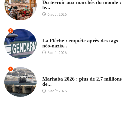
Du terroir aux marchés du monde :
le...
6 août 2026
3
ACCUEIL
La Flèche : enquête après des tags
néo-nazis...
6 août 2026
4
ACCUEIL
Marhaba 2026 : plus de 2,7 millions
de...
6 août 2026