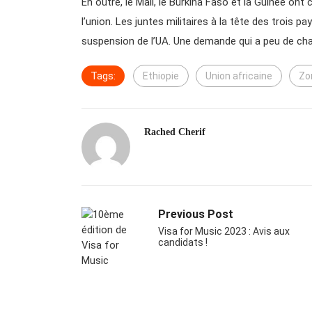
En outre, le Mali, le Burkina Faso et la Guinée on
l’union. Les juntes militaires à la tête des trois pa
suspension de l’UA. Une demande qui a peu de cha
Tags:
Ethiopie
Union africaine
Zo
Rached Cherif
Previous Post
Visa for Music 2023 : Avis aux
candidats !