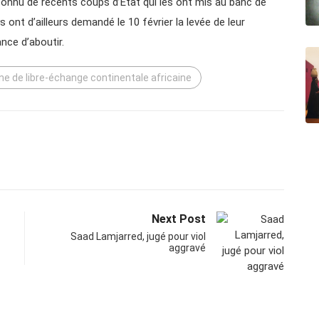
t connu de récents coups d’État qui les ont mis au banc de
ys ont d’ailleurs demandé le 10 février la levée de leur
nce d’aboutir.
ne de libre-échange continentale africaine
Next Post
Saad Lamjarred, jugé pour viol
aggravé