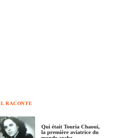
IL RACONTE
ARTICLES CULTURE
Qui était Touria Chaoui,
la première aviatrice du
monde arabe