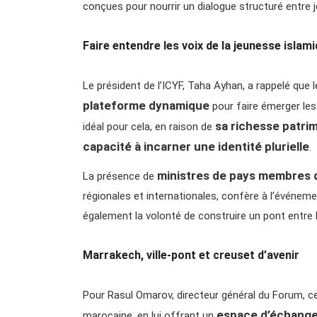
conçues pour nourrir un dialogue structuré entre j
Faire entendre les voix de la jeunesse islam
Le président de l’ICYF, Taha Ayhan, a rappelé que l
plateforme dynamique
pour faire émerger les 
sa richesse patrim
idéal pour cela, en raison de
capacité à incarner une identité plurielle
.
ministres de pays membres d
La présence de
régionales et internationales, confère à l’événem
également la volonté de construire un pont entre l
Marrakech, ville-pont et creuset d’avenir
Pour Rasul Omarov, directeur général du Forum, cett
espace d’échange,
marocaine, en lui offrant un