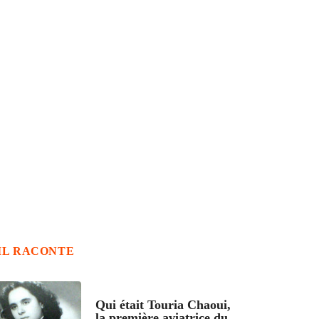
IL RACONTE
ARTICLES CULTURE
Qui était Touria Chaoui,
la première aviatrice du