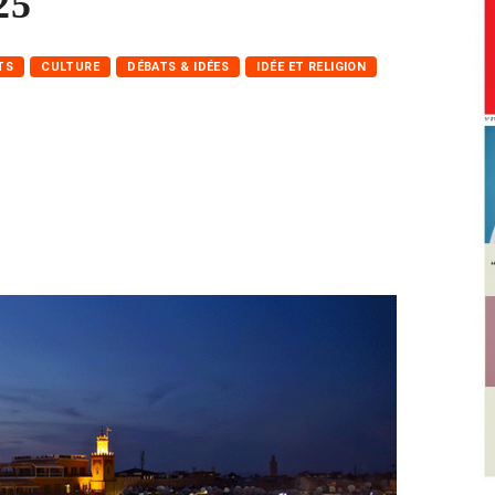
25
TS
CULTURE
DÉBATS & IDÉES
IDÉE ET RELIGION