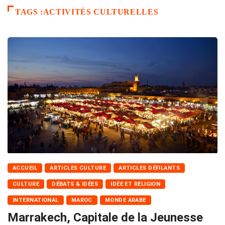
TAGS :ACTIVITÉS CULTURELLES
ACCUEIL
ARTICLES CULTURE
ARTICLES DÉFILANTS
CULTURE
DÉBATS & IDÉES
IDÉE ET RELIGION
INTERNATIONAL
MAROC
MONDE ARABE
Marrakech, Capitale de la Jeunesse