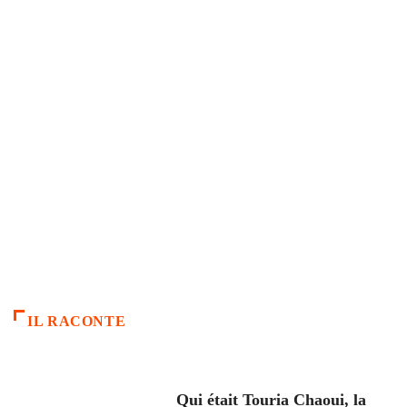
IL RACONTE
ARTICLES CULTURE
Qui était Touria Chaoui, la