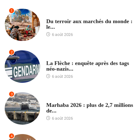
1
ACCUEIL
Du terroir aux marchés du monde :
le...
6 août 2026
2
ACCUEIL
La Flèche : enquête après des tags
néo-nazis...
6 août 2026
3
ACCUEIL
Marhaba 2026 : plus de 2,7 millions
de...
6 août 2026
4