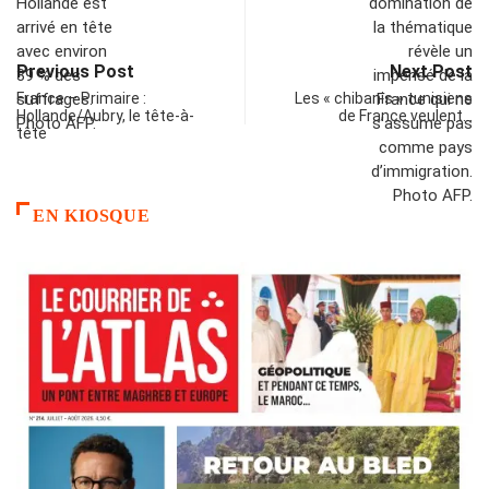
Previous Post
Next Post
France – Primaire :
Les « chibanis » tunisiens
Hollande/Aubry, le tête-à-
de France veulent…
tête
EN KIOSQUE