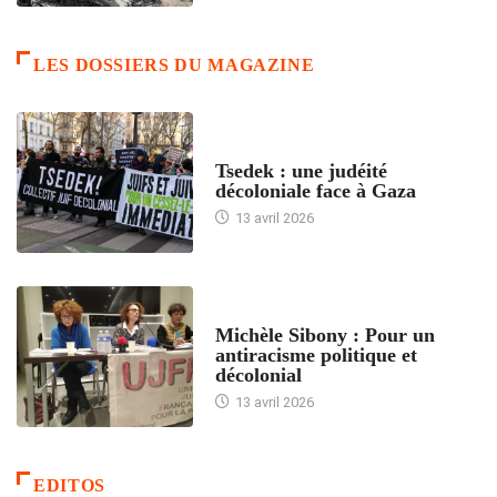
LES DOSSIERS DU MAGAZINE
FRANCE
Tsedek : une judéité
décoloniale face à Gaza
13 avril 2026
FEMMES
Michèle Sibony : Pour un
antiracisme politique et
décolonial
13 avril 2026
EDITOS