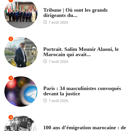
1
ACCUEIL
Tribune | Où sont les grands
dirigeants du...
7 août 2026
2
ACCUEIL
Portrait. Salim Mounir Alaoui, le
Marocain qui avait...
7 août 2026
3
ACCUEIL
Paris : 34 masculinistes convoqués
devant la justice
7 août 2026
4
ACCUEIL
100 ans d’émigration marocaine : de