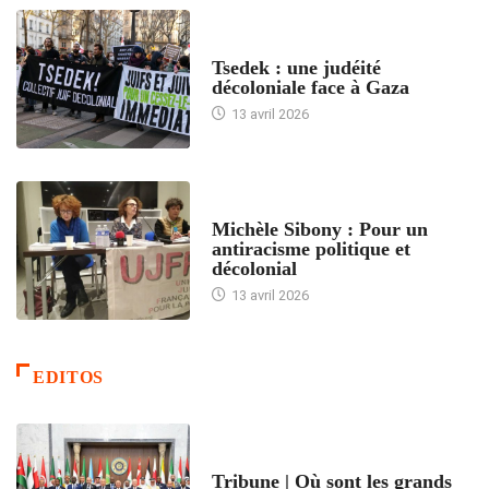
FRANCE
Tsedek : une judéité
décoloniale face à Gaza
13 avril 2026
FEMMES
Michèle Sibony : Pour un
antiracisme politique et
décolonial
13 avril 2026
EDITOS
ACCUEIL
Tribune | Où sont les grands