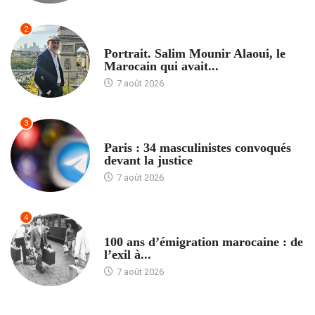
2
ACCUEIL
Portrait. Salim Mounir Alaoui, le
Marocain qui avait...
7 août 2026
3
ACCUEIL
Paris : 34 masculinistes convoqués
devant la justice
7 août 2026
4
ACCUEIL
100 ans d’émigration marocaine : de
l’exil à...
7 août 2026