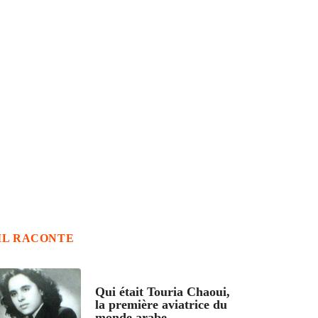
IL RACONTE
ARTICLES CULTURE
Qui était Touria Chaoui,
la première aviatrice du
monde arabe