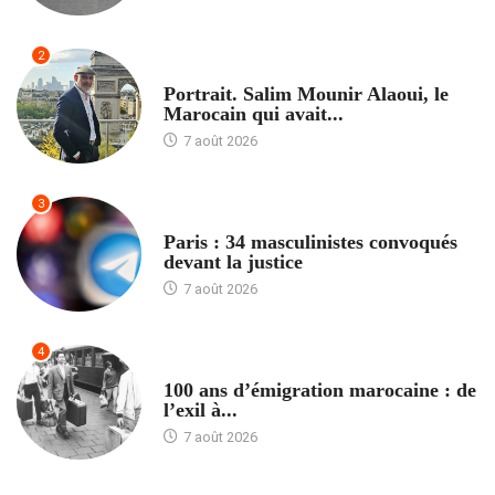
2
ACCUEIL
Portrait. Salim Mounir Alaoui, le
Marocain qui avait...
7 août 2026
3
ACCUEIL
Paris : 34 masculinistes convoqués
devant la justice
7 août 2026
4
ACCUEIL
100 ans d’émigration marocaine : de
l’exil à...
7 août 2026