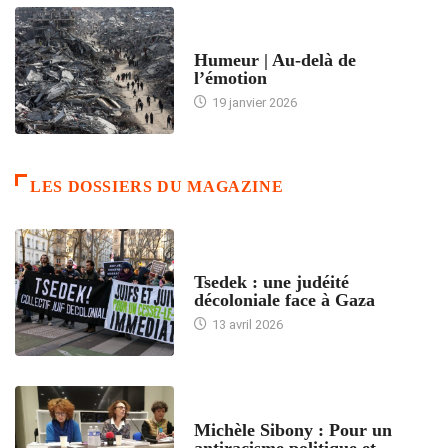
ACCUEIL
Humeur | Au-delà de
l’émotion
19 janvier 2026
LES DOSSIERS DU MAGAZINE
FRANCE
Tsedek : une judéité
décoloniale face à Gaza
13 avril 2026
FEMMES
Michèle Sibony : Pour un
antiracisme politique et