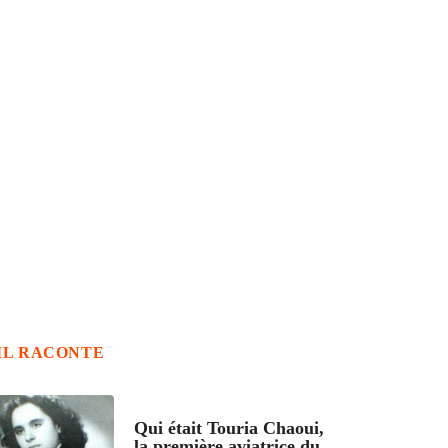
IL RACONTE
ARTICLES CULTURE
Qui était Touria Chaoui,
la première aviatrice du