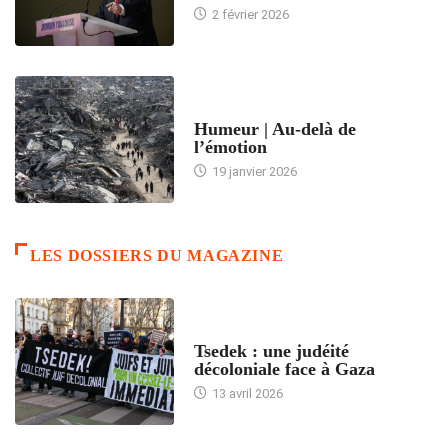
2 février 2026
ACCUEIL
Humeur | Au-delà de
l’émotion
19 janvier 2026
LES DOSSIERS DU MAGAZINE
FRANCE
Tsedek : une judéité
décoloniale face à Gaza
13 avril 2026