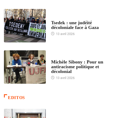
FRANCE
Tsedek : une judéité
décoloniale face à Gaza
13 avril 2026
FEMMES
Michèle Sibony : Pour un
antiracisme politique et
décolonial
13 avril 2026
EDITOS
ACCUEIL