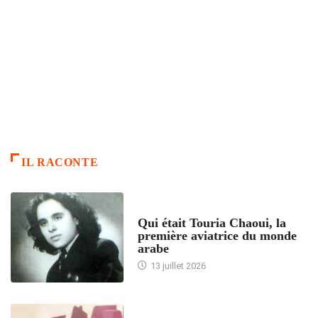
IL RACONTE
ARTICLES CULTURE
Qui était Touria Chaoui, la
première aviatrice du monde
arabe
13 juillet 2026