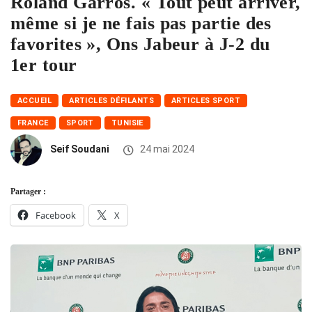
Roland Garros. « Tout peut arriver,
même si je ne fais pas partie des
favorites », Ons Jabeur à J-2 du
1er tour
ACCUEIL
ARTICLES DÉFILANTS
ARTICLES SPORT
FRANCE
SPORT
TUNISIE
Seif Soudani
24 mai 2024
Partager :
Facebook
X