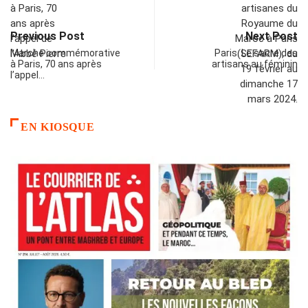
Previous Post
Next Post
Marche commémorative
Paris. Le sacre des
à Paris, 70 ans après
artisans au féminin
l’appel…
EN KIOSQUE