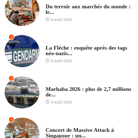
ACCUEIL
Du terroir aux marchés du monde :
le...
6 août 2026
2
ACCUEIL
La Flèche : enquête après des tags
néo-nazis...
6 août 2026
3
ACCUEIL
Marhaba 2026 : plus de 2,7 millions
de...
6 août 2026
4
ACCUEIL
Concert de Massive Attack à
Singapour : un...