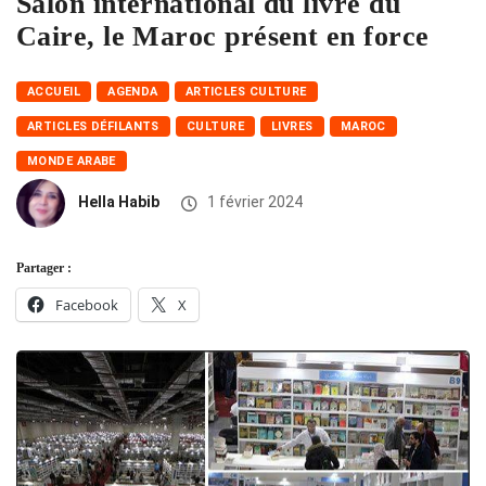
Salon international du livre du
Caire, le Maroc présent en force
ACCUEIL
AGENDA
ARTICLES CULTURE
ARTICLES DÉFILANTS
CULTURE
LIVRES
MAROC
MONDE ARABE
Hella Habib
1 février 2024
Partager :
Facebook
X