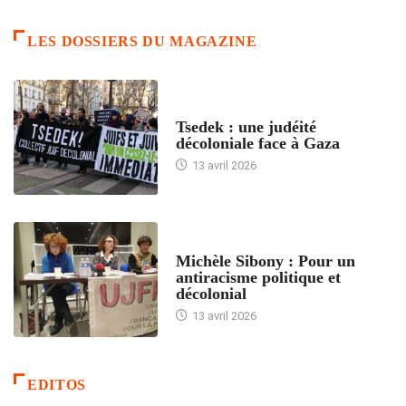
LES DOSSIERS DU MAGAZINE
FRANCE
Tsedek : une judéité
décoloniale face à Gaza
13 avril 2026
FEMMES
Michèle Sibony : Pour un
antiracisme politique et
décolonial
13 avril 2026
EDITOS