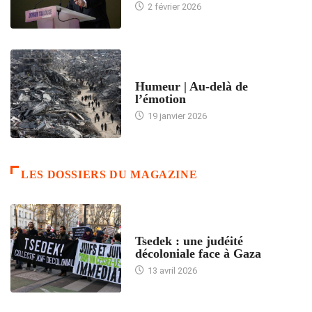
2 février 2026
ACCUEIL
Humeur | Au-delà de
l’émotion
19 janvier 2026
LES DOSSIERS DU MAGAZINE
FRANCE
Tsedek : une judéité
décoloniale face à Gaza
13 avril 2026