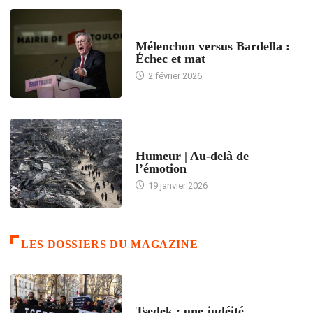
ACCUEIL
Mélenchon versus Bardella :
Échec et mat
2 février 2026
ACCUEIL
Humeur | Au-delà de
l’émotion
19 janvier 2026
LES DOSSIERS DU MAGAZINE
FRANCE
Tsedek : une judéité