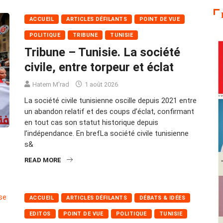
ACCUEIL
ARTICLES DÉFILANTS
POINT DE VUE
POLITIQUE
TRIBUNE
TUNISIE
Tribune – Tunisie. La société
civile, entre torpeur et éclat
Hatem M'rad
1 août 2026
La société civile tunisienne oscille depuis 2021 entre
un abandon relatif et des coups d’éclat, confirmant
en tout cas son statut historique depuis
l’indépendance. En brefLa société civile tunisienne
s&
READ MORE
ACCUEIL
ARTICLES DÉFILANTS
DÉBATS & IDÉES
EDITOS
POINT DE VUE
POLITIQUE
TUNISIE