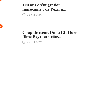
ACCUEIL
100 ans d’émigration
marocaine : de l’exil à...
7 août 2026
4
ACCUEIL
Coup de cœur. Dima EL-Horr
filme Beyrouth côté...
7 août 2026