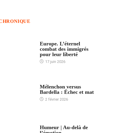
CHRONIQUE
ACCUEIL
Europe. L’éternel
combat des immigrés
pour leur liberté
17 juin 2026
ACCUEIL
Mélenchon versus
Bardella : Échec et mat
2 février 2026
ACCUEIL
Humeur | Au-delà de
l’émotion