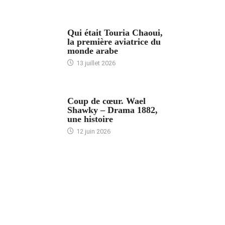
ARTICLES CULTURE
Qui était Touria Chaoui,
la première aviatrice du
monde arabe
13 juillet 2026
ACCUEIL
Coup de cœur. Wael
Shawky – Drama 1882,
une histoire
12 juin 2026