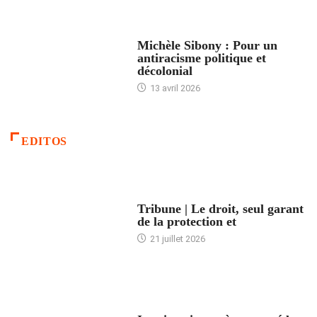
FEMMES
Michèle Sibony : Pour un
antiracisme politique et
décolonial
13 avril 2026
EDITOS
ACCUEIL
Tribune | Le droit, seul garant
de la protection et
21 juillet 2026
ARTICLES DÉFILANTS